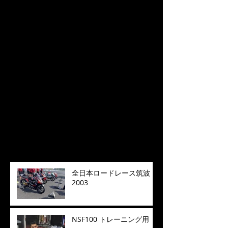
特集記事
後でもう一度お試
しください
記事が公開されると、ここに
表示されます。
最新記事
全日本ロードレース筑波
2003
NSF100 トレーニング用